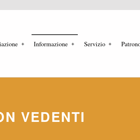
ind
iazione
Informazione
Servizio
Patron
ON VEDENTI