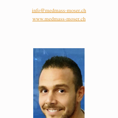
info@medmass-moser.ch
www.medmass-moser.ch