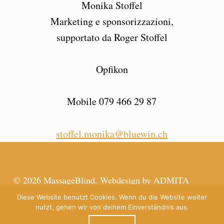
Monika Stoffel
Marketing e sponsorizzazioni,
supportato da Roger Stoffel
Opfikon
Mobile 079 466 29 87
stoffel.monika@bluewin.ch
Skip back to main navigation
© 2026 MassageBlind. Webdesign by ADMITA
based on Theme Icelander.
Diese Website benutzt Cookies. Wenn du die Website weiter
nutzt, gehen wir von deinem Einverständnis aus.