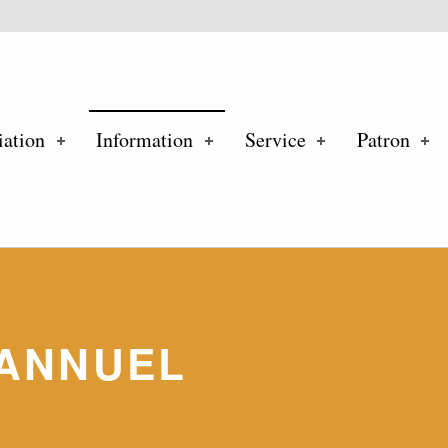
ind
iation
Information
Service
Patron
ANNUEL