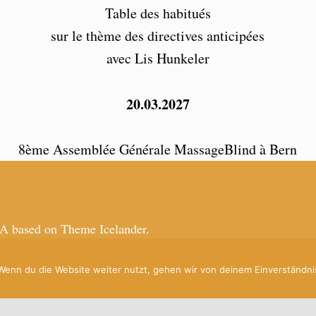
Table des habitués
sur le thème des directives anticipées
avec Lis Hunkeler
20.03.2027
8ème Assemblée Générale MassageBlind à Bern
 based on Theme Icelander.
Wenn du die Website weiter nutzt, gehen wir von deinem Einverständni