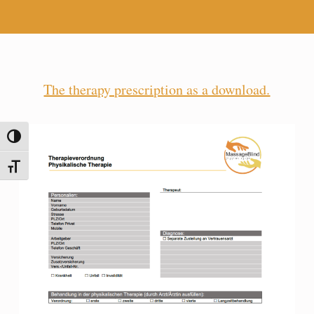
The therapy prescription as a download.
TOGGLE HIGH CONTRAST
TOGGLE FONT SIZE